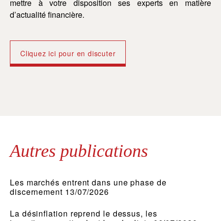
mettre à votre disposition ses experts en matière
me
d’actualité financière.
d’a
Cliquez ici pour en discuter
Autres publications
Les marchés entrent dans une phase de
discernement 13/07/2026
La désinflation reprend le dessus, les