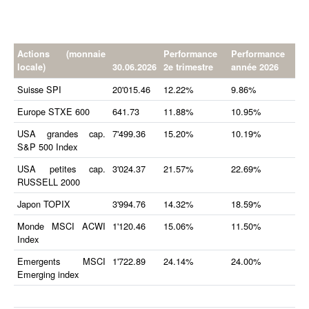
Actions (monnaie
Performance
Performance
locale)
30.06.2026
2e trimestre
année 2026
Suisse SPI
20'015.46
12.22%
9.86%
Europe STXE 600
641.73
11.88%
10.95%
USA grandes cap.
7'499.36
15.20%
10.19%
S&P 500 Index
USA petites cap.
3'024.37
21.57%
22.69%
RUSSELL 2000
Japon TOPIX
3'994.76
14.32%
18.59%
Monde MSCI ACWI
1'120.46
15.06%
11.50%
Index
Emergents MSCI
1'722.89
24.14%
24.00%
Emerging index