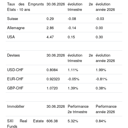
Taux des Emprunts
30.06.2026
évolution 2e
évolution
Etats - 10 ans
trimestre
année 2026
Suisse
0.29
-0.08
-0.03
Allemagne
2.86
-0.14
0.00
USA
4.47
0.15
0.30
Devises
30.06.2026
évolution 2e
évolution
trimestre
année 2026
USD-CHF
0.8084
1.11%
1.99%
EUR-CHF
0.92323
-0.05%
-0.81%
GBP-CHF
1.0720
1.39%
0.38%
Immobilier
30.06.2026
Performance
Performance
2e trimestre
année 2026
SXI Real Estate
606.38
5.32%
0.84%
Funds