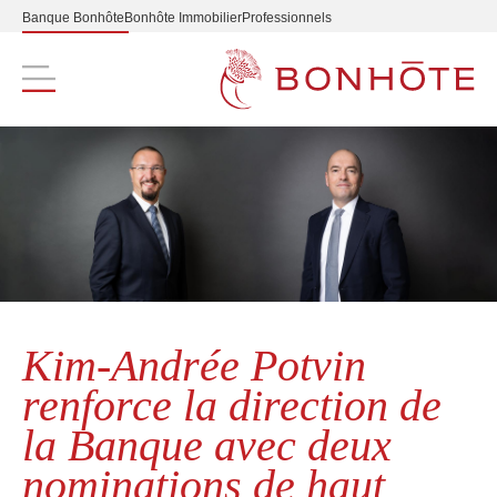
Banque Bonhôte
Bonhôte Immobilier
Professionnels
Navigation principale
Kim-Andrée Potvin
renforce la direction de
la Banque avec deux
nominations de haut