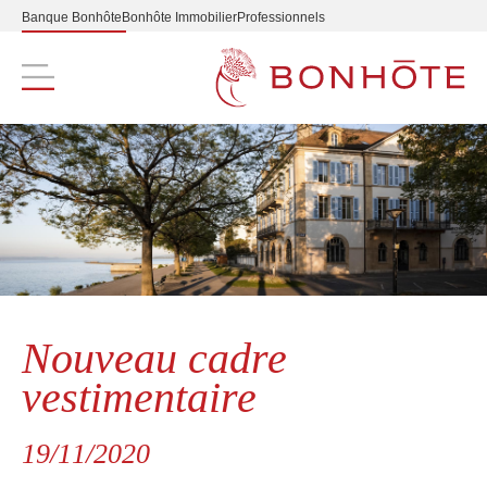
Banque Bonhôte
Bonhôte Immobilier
Professionnels
Navigation principale
Nouveau cadre
vestimentaire
19/11/2020