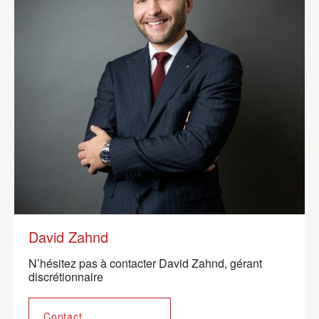
David Zahnd
Valérie Uyttebroeck
N’hésitez pas à contacter David Zahnd, gérant
N’hésitez pas à contacter Valérie Uyttebroeck,
discrétionnaire
responsable marketing & communication
Contact
Contact