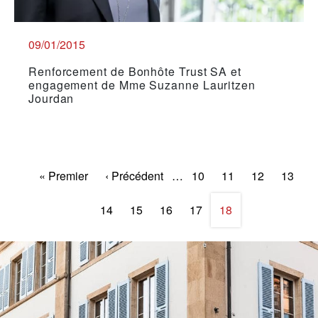
09/01/2015
Renforcement de Bonhôte Trust SA et
engagement de Mme Suzanne Lauritzen
Jourdan
Pagination
Première page
Page précédente
Page
Page
Page
Page
« Premier
‹ Précédent
…
10
11
12
13
Page
Page
Page
Page
Page
14
15
16
17
18