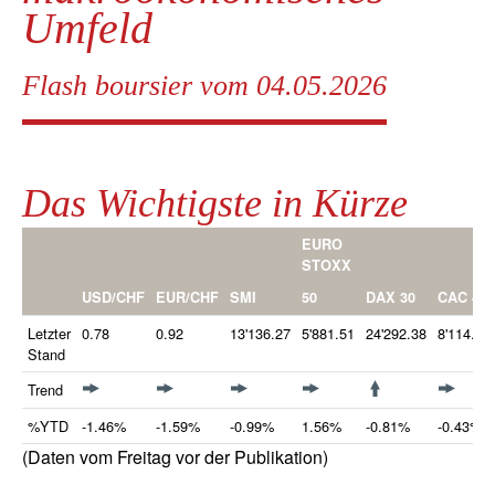
Umfeld
Flash boursier vom 04.05.2026
Das Wichtigste in Kürze
EURO
STOXX
50
USD/CHF
EUR/CHF
SMI
DAX 30
CAC 40
Letzter
0.78
0.92
13'136.27
5'881.51
24'292.38
8'114.84
Stand
Trend
%YTD
-1.46%
-1.59%
-0.99%
1.56%
-0.81%
-0.43%
(Daten vom Freitag vor der Publikation)