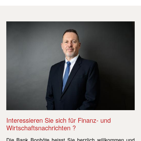
Interessieren Sie sich für Finanz- und
In
Wirtschaftsnachrichten ?
Wi
Die Bank Bonhôte heisst Sie herzlich willkommen und
Di