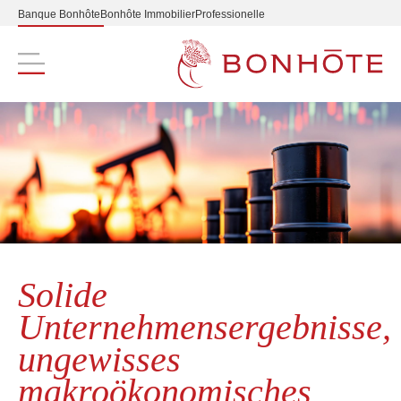
Banque Bonhôte
Bonhôte Immobilier
Professionelle
Navigation principale
Solide
Unternehmensergebnisse,
ungewisses
makroökonomisches