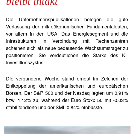
bleibt intakt
Die Unternehmenspublikationen belegen die gute
Verfassung der mikroökonomischen Fundamentaldaten,
vor allem in den USA. Das Energiesegment und die
Infrastrukturen in Verbindung mit Rechenzentren
scheinen sich als neue bedeutende Wachstumsträger zu
positionieren. Sie verdeutlichen die Stärke des KI-
Investitionszyklus.
Die vergangene Woche stand erneut im Zeichen der
Entkoppelung der amerikanischen und europäischen
Börsen. Der S&P 500 und der Nasdaq legten um 0,91%
bzw. 1,12% zu, während der Euro Stoxx 50 mit -0,03%
stabil tendierte und der SMI -0,84% einbüsste.
block