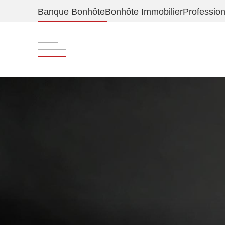
Banque Bonhôte
Bonhôte Immobilier
Professio