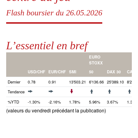
Flash boursier du 26.05.2026
L’essentiel en bref
EURO
STOXX
50
USD/CHF
EUR/CHF
SMI
DAX 30
CAC 
Dernier
0.78
0.91
13'503.21
6'136.66
25'389.10
8'258.
Tendance
%YTD
-1.30%
-2.16%
1.78%
5.96%
3.67%
1.33%
(valeurs du vendredi précédant la publication)