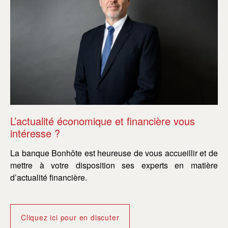
L’actualité économique et financière vous
L’
intéresse ?
in
La banque Bonhôte est heureuse de vous accueillir et de
La
mettre à votre disposition ses experts en matière
me
d’actualité financière.
d’a
Cliquez ici pour en discuter