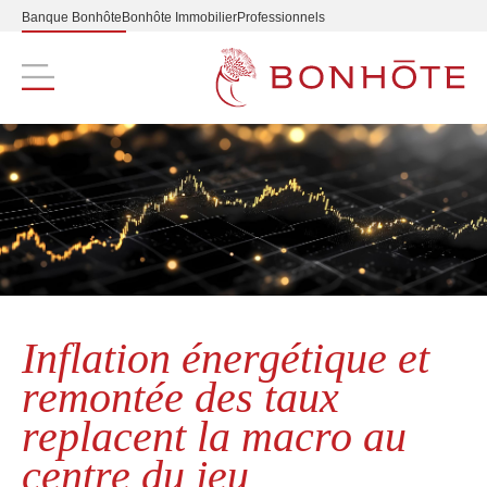
Banque Bonhôte
Bonhôte Immobilier
Professionnels
Navigation principale
Inflation énergétique et
remontée des taux
replacent la macro au
centre du jeu