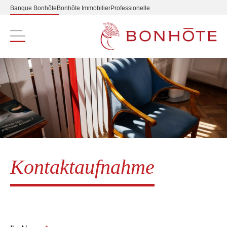
Banque Bonhôte
Bonhôte Immobilier
Professionelle
Navigation principale
Kontaktaufnahme