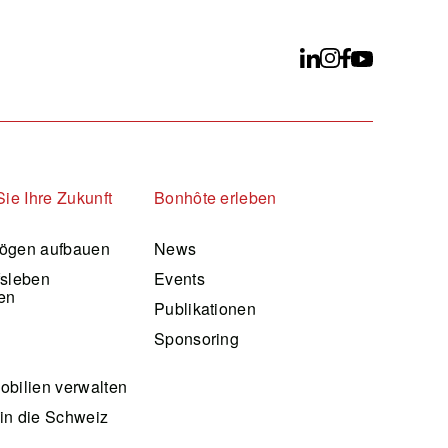
Sie Ihre Zukunft
Bonhôte erleben
ögen aufbauen
News
fsleben
Events
en
Publikationen
d
Sponsoring
bilien verwalten
in die Schweiz