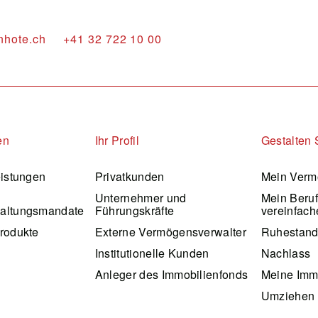
nhote.ch
+41 32 722 10 00
en
Ihr Profil
Gestalten 
eistungen
Privatkunden
Mein Verm
Unternehmer und
Mein Beru
altungsmandate
Führungskräfte
vereinfach
rodukte
Externe Vermögensverwalter
Ruhestan
Institutionelle Kunden
Nachlass
Anleger des Immobilienfonds
Meine Immo
Umziehen 