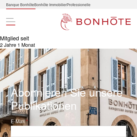
Banque Bonhôte
Bonhôte Immobilier
Professionelle
Navigation principale
Mitglied seit
2 Jahre 1 Monat
Abonnieren Sie unsere
Publikationen
E-Mail