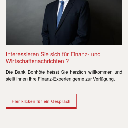
Interessieren Sie sich für Finanz- und
In
Wirtschaftsnachrichten ?
Wi
Die Bank Bonhôte heisst Sie herzlich willkommen und
Di
stellt Ihnen Ihre Finanz-Experten gerne zur Verfügung.
st
Hier klicken für ein Gespräch