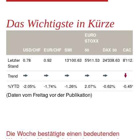
Das Wichtigste in Kürze
EURO
STOXX
50
USD/CHF
EUR/CHF
SMI
DAX 30
CAC 40
Letzter
0.78
0.92
13'100.63
5'911.53
24'338.63
8'112.57
Stand
Trend
%YTD
-2.05%
-1.74%
-1.26%
2.07%
-0.62%
-0.45%
(Daten vom Freitag vor der Publikation)
Die Woche bestätigte einen bedeutenden