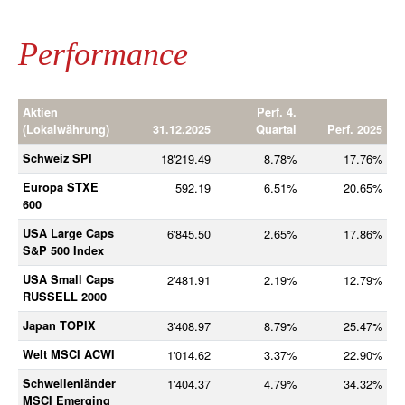
Performance
Aktien
Perf. 4.
(Lokalwährung)
31.12.2025
Quartal
Perf. 2025
Schweiz SPI
18'219.49
8.78%
17.76%
Europa STXE
592.19
6.51%
20.65%
600
USA Large Caps
6'845.50
2.65%
17.86%
S&P 500 Index
USA Small Caps
2'481.91
2.19%
12.79%
RUSSELL 2000
Japan TOPIX
3'408.97
8.79%
25.47%
Welt MSCI ACWI
1'014.62
3.37%
22.90%
Schwellenländer
1'404.37
4.79%
34.32%
MSCI Emerging