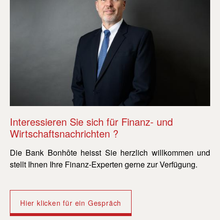
Interessieren Sie sich für Finanz- und
In
Wirtschaftsnachrichten ?
Wi
Die Bank Bonhôte heisst Sie herzlich willkommen und
Di
stellt Ihnen Ihre Finanz-Experten gerne zur Verfügung.
st
Hier klicken für ein Gespräch